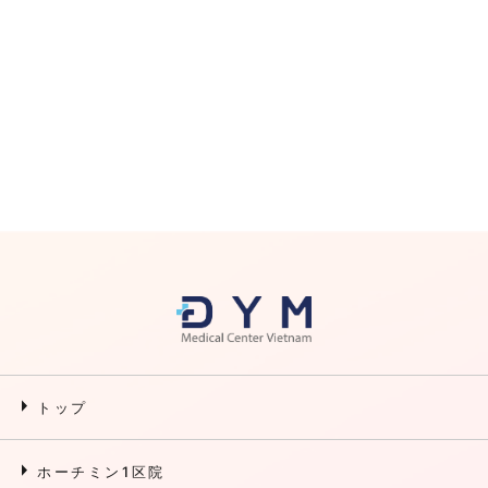
arrow_right
トップ
arrow_right
ホーチミン1区院